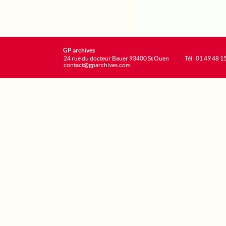
GP archives
24 rue du docteur Bauer 93400 St Ouen
Tél : 01 49 48 1
contact@gparchives.com