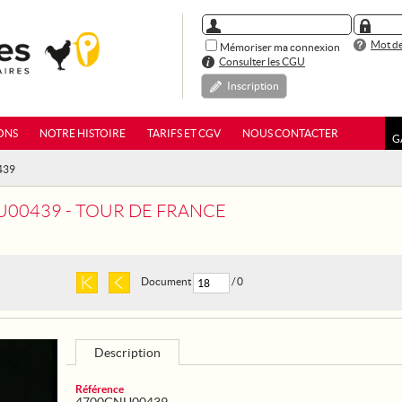
Mot de
Mémoriser ma connexion
Consulter les CGU
Inscription
ONS
NOTRE HISTOIRE
TARIFS ET CGV
NOUS CONTACTER
G
439
00439 - TOUR DE FRANCE
Document
/ 0
Description
Référence