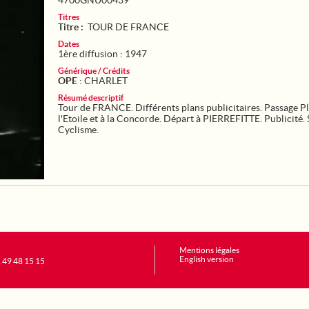
4700GNU00439
Titres
Titre :
TOUR DE FRANCE
Dates
1ère diffusion : 1947
Générique / Crédits
OPE
: CHARLET
Résumé descriptif
Tour de FRANCE. Différents plans publicitaires. Passage P
l'Etoile et à la Concorde. Départ à PIERREFITTE. Publicité. 
Cyclisme.
Mentions légales
English version
1 49 48 15 15