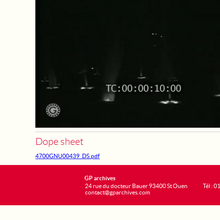
Dope sheet
4700GNU00439_DS.pdf
GP archives
24 rue du docteur Bauer 93400 St Ouen
Tél : 0
contact@gparchives.com