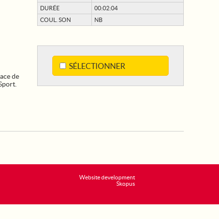
DURÉE
00:02:04
COUL. SON
NB
SÉLECTIONNER
lace de
Sport.
Website development
Skopus