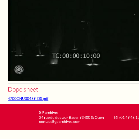
Dope sheet
4700GNU00439_DS.pdf
GP archives
24 rue du docteur Bauer 93400 St Ouen
Tél : 01 49 48 1
contact@gparchives.com