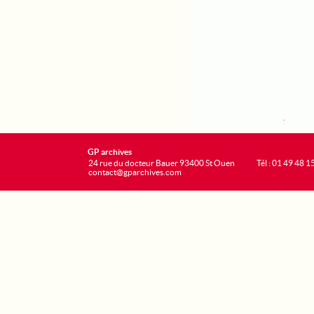
GP archives
24 rue du docteur Bauer 93400 St Ouen
Tél : 01 49 48 1
contact@gparchives.com