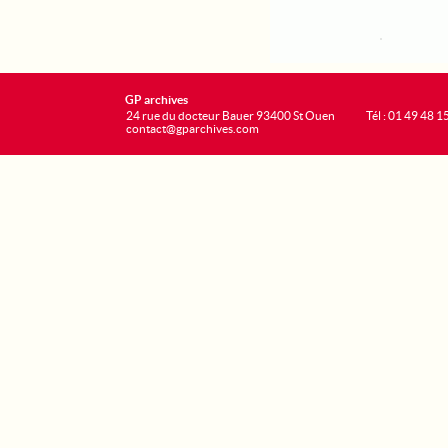
GP archives
24 rue du docteur Bauer 93400 St Ouen
Tél : 01 49 48 1
contact@gparchives.com