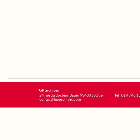
GP archives
24 rue du docteur Bauer 93400 St Ouen
Tél : 01 49 48 1
contact@gparchives.com