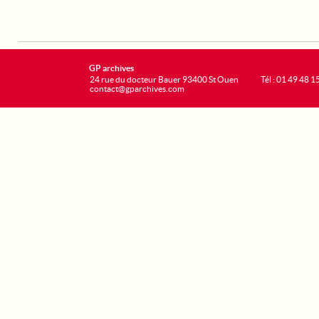
GP archives
24 rue du docteur Bauer 93400 St Ouen
Tél : 01 49 48 1
contact@gparchives.com