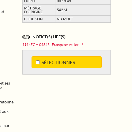
DURÉE
00:13:43
MÉTRAGE
542 M
ie)
D'ORIGINE
COUL. SON
NB MUET
NOTICE(S) LIÉE(S)
1914FGM 04843 - Françaises veillez... !
SÉLECTIONNER
it ses
le
retonne.
é aux
du mur