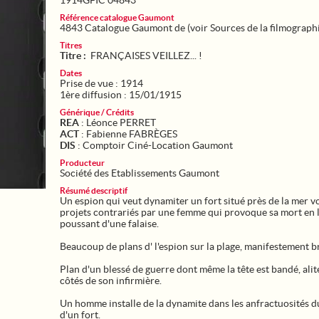
1914GFIC 04843
Référence catalogue Gaumont
4843 Catalogue Gaumont de (voir Sources de la filmograph
Titres
Titre :
FRANÇAISES VEILLEZ... !
Dates
Prise de vue : 1914
1ère diffusion : 15/01/1915
Générique / Crédits
REA
: Léonce PERRET
ACT
: Fabienne FABRÈGES
DIS
: Comptoir Ciné-Location Gaumont
Producteur
Société des Etablissements Gaumont
Résumé descriptif
Un espion qui veut dynamiter un fort situé près de la mer vo
projets contrariés par une femme qui provoque sa mort en 
poussant d'une falaise.
Beaucoup de plans d' l'espion sur la plage, manifestement b
Plan d'un blessé de guerre dont même la tête est bandé, alit
côtés de son infirmière.
Un homme installe de la dynamite dans les anfractuosités 
d'un fort.