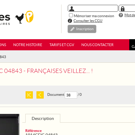
Mot de
Mémoriser ma connexion
Consulter les CGU
Inscription
ONS
NOTRE HISTOIRE
TARIFS ET CGV
NOUS CONTACTER
G
4843
 04843 - FRANÇAISES VEILLEZ... !
Document
/ 0
Description
Référence