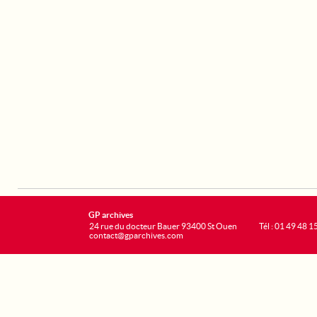
GP archives
24 rue du docteur Bauer 93400 St Ouen
Tél : 01 49 48 1
contact@gparchives.com