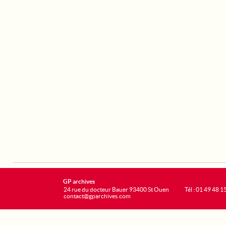
GP archives
24 rue du docteur Bauer 93400 St Ouen
Tél : 01 49 48 1
contact@gparchives.com