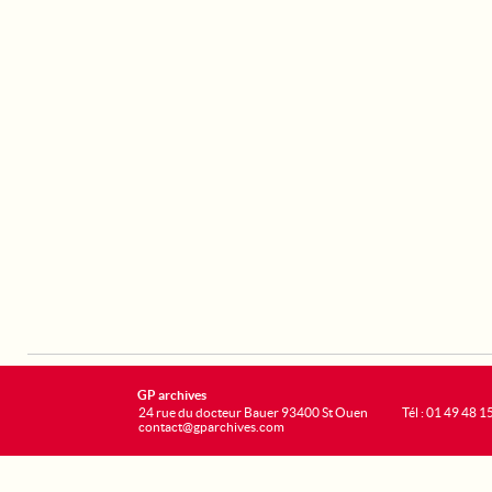
GP archives
24 rue du docteur Bauer 93400 St Ouen
Tél : 01 49 48 1
contact@gparchives.com