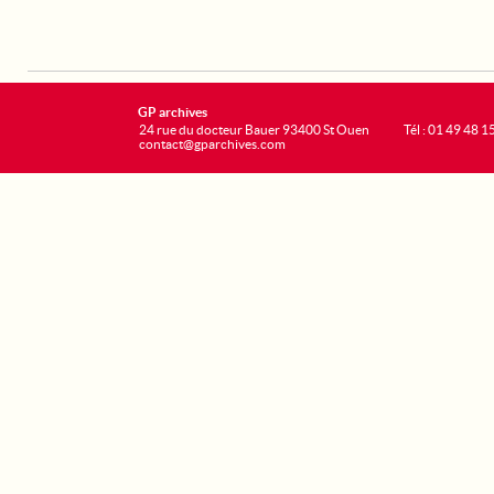
GP archives
24 rue du docteur Bauer 93400 St Ouen
Tél : 01 49 48 1
contact@gparchives.com