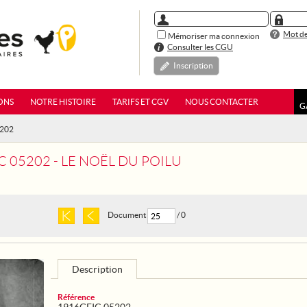
Mot de
Mémoriser ma connexion
Consulter les CGU
Inscription
ONS
NOTRE HISTOIRE
TARIFS ET CGV
NOUS CONTACTER
G
5202
C 05202 - LE NOËL DU POILU
Document
/ 0
Description
Référence