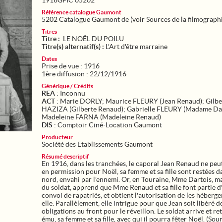
1916GFIC 05202
Référence catalogue Gaumont
5202 Catalogue Gaumont de (voir Sources de la filmograph
Titres
Titre :
LE NOËL DU POILU
Titre(s) alternatif(s) :
L'Art d'être marraine
Dates
Prise de vue : 1916
1ère diffusion : 22/12/1916
Générique / Crédits
REA
: Inconnu
ACT
: Marie DORLY; Maurice FLEURY (Jean Renaud); Gilbe
HAZIZA (Gilberte Renaud); Gabrielle FLEURY (Madame Dar
Madeleine FARNA (Madeleine Renaud)
DIS
: Comptoir Ciné-Location Gaumont
Producteur
Société des Etablissements Gaumont
Résumé descriptif
En 1916, dans les tranchées, le caporal Jean Renaud ne peut
en permission pour Noël, sa femme et sa fille sont restées d
nord, envahi par l'ennemi. Or, en Touraine, Mme Dartois, m
du soldat, apprend que Mme Renaud et sa fille font partie d
convoi de rapatriés, et obtient l'autorisation de les héberge
elle. Parallèlement, elle intrigue pour que Jean soit libéré d
obligations au front pour le réveillon. Le soldat arrive et re
ému, sa femme et sa fille, avec qui il pourra fêter Noël. (Sour