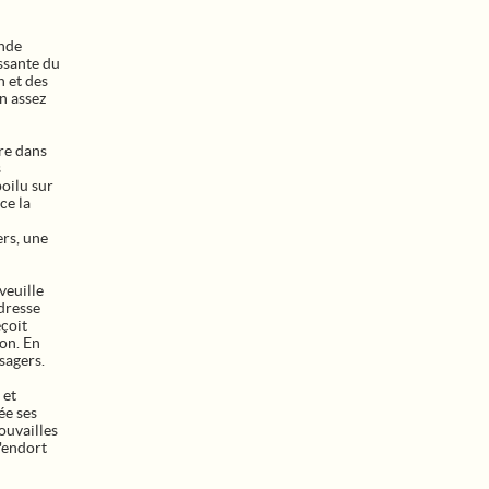
ande
essante du
n et des
n assez
re dans
s
oilu sur
ce la
ers, une
veuille
adresse
eçoit
ion. En
sagers.
 et
ée ses
rouvailles
s'endort