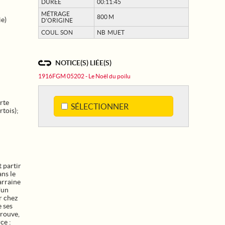
DURÉE
00:11:45
MÉTRAGE
800 M
ie)
D'ORIGINE
COUL. SON
NB MUET
NOTICE(S) LIÉE(S)
1916FGM 05202 - Le Noël du poilu
rte
SÉLECTIONNER
tois);
 partir
ans le
arraine
'un
r chez
e ses
trouve,
ce :