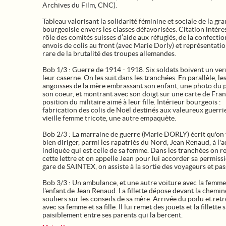
Archives du Film, CNC).
Tableau valorisant la solidarité féminine et sociale de la gr
bourgeoisie envers les classes défavorisées. Citation intér
rôle des comités suisses d’aide aux réfugiés, de la confectio
envois de colis au front (avec Marie Dorly) et représentatio
rare de la brutalité des troupes allemandes.
Bob 1/3 : Guerre de 1914 - 1918. Six soldats boivent un ver
leur caserne. On les suit dans les tranchées. En parallèle, le
angoisses de la mère embrassant son enfant, une photo du p
son coeur, et montrant avec son doigt sur une carte de Fran
position du militaire aimé à leur fille. Intérieur bourgeois :
fabrication des colis de Noël destinés aux valeureux guerri
vieille femme tricote, une autre empaquète.
Bob 2/3 : La marraine de guerre (Marie DORLY) écrit qu'on 
bien diriger, parmi les rapatriés du Nord, Jean Renaud, à l'
indiquée qui est celle de sa femme. Dans les tranchées on r
cette lettre et on appelle Jean pour lui accorder sa permiss
gare de SAINTEX, on assiste à la sortie des voyageurs et pas
Bob 3/3 : Un ambulance, et une autre voiture avec la femme
l'enfant de Jean Renaud. La fillette dépose devant la chemin
souliers sur les conseils de sa mère. Arrivée du poilu et ret
avec sa femme et sa fille. Il lui remet des jouets et la fillette 
paisiblement entre ses parents qui la bercent.