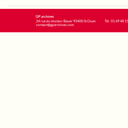
GP archives
24 rue du docteur Bauer 93400 St Ouen
Tél : 01 49 48 1
contact@gparchives.com