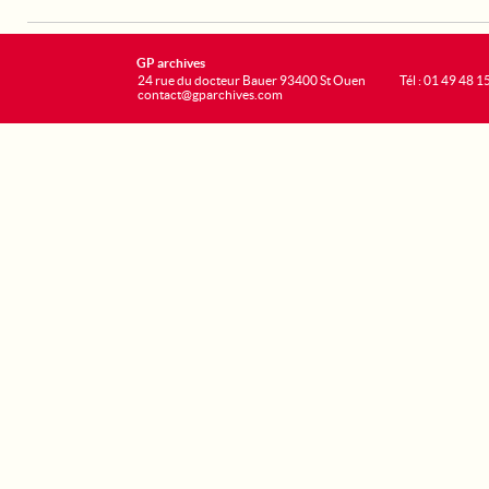
GP archives
24 rue du docteur Bauer 93400 St Ouen
Tél : 01 49 48 1
contact@gparchives.com