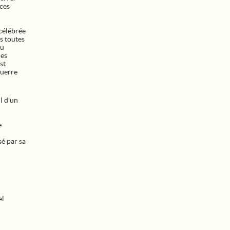
rces
 célébrée
s toutes
du
des
st
guerre
l d'un
e
é par sa
el