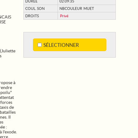
DURÉE
02:09:35
COUL. SON
NBCOULEUR MUET
DROITS
Privé
NCAIS
ISE
SÉLECTIONNER
Juliette
s
ropose à
prendre
 poilu"
attentat
 forces
taxis de
batailles
es. Il
es
ée :
à l'exode.
uerre.