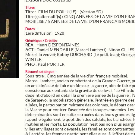
1928GHIDOC 00118 SD
Titres
Titre :
FILM DU POILU (LE) - (Version SD)
Titre(s) alternatif(s) :
CINQ ANNEES DE LA VIE D'UN FRA
MOBILISE / 5 ANNEES DE LA VIE D'UN FRANCAIS MOBIL
Dates
1ère diffusion : 1928
Générique / Crédits
REA
: Henri DESFONTAINES
ACT
: Daniel MENDAILLE (Marcel Lambert); Ninon GILLES (
Morel, la veuve); Robby GUICHARD (Le petit Jean); George
WINTER
PHO
: Paul PORTIER
Résumé catalogue
Sous-titre : Cinq années de la vie d'un français mobilisé.
Marcel Lambert, ancien combattant de la Grande Guerre, p
un ami cinéaste de faire un film sur la guerre, afin de faire 
conscience aux enfants de la gravité de celle-ci. "Le Film du
dépeint d'abord en détail la première année de la guerre : l'
de Sarajevo, la mobilisation générale, l'entrée en guerre des
alliées, la participation militaire des colonies, le départ des 
la Marne pour contrer l'avancée des troupes ennemies. Les 
déterminantes sont ensuite retracées dans leurs grandes lign
rappelle également le quotidien des soldats, les tranchées, l
mutilés et les morts. La population n'est pas non plus épargn
villes et villages sont dévastés, les familles sont contraintes 
A l'arrière, les femmes participent elles aussi à l'effort de g