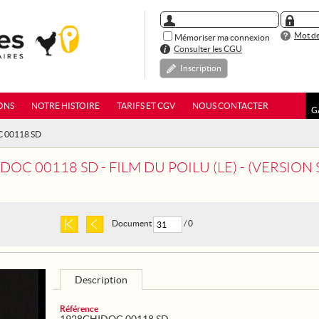
Mot de
Mémoriser ma connexion
Consulter les CGU
Inscription
ONS
NOTRE HISTOIRE
TARIFS ET CGV
NOUS CONTACTER
G
C 00118 SD
OC 00118 SD - FILM DU POILU (LE) - (VERSION 
Document
/ 0
Description
Référence