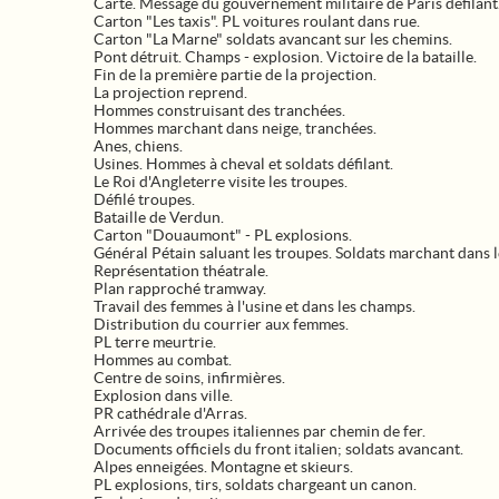
Carte. Message du gouvernement militaire de Paris défilant
Carton "Les taxis". PL voitures roulant dans rue.
Carton "La Marne" soldats avancant sur les chemins.
Pont détruit. Champs - explosion. Victoire de la bataille.
Fin de la première partie de la projection.
La projection reprend.
Hommes construisant des tranchées.
Hommes marchant dans neige, tranchées.
Anes, chiens.
Usines. Hommes à cheval et soldats défilant.
Le Roi d'Angleterre visite les troupes.
Défilé troupes.
Bataille de Verdun.
Carton "Douaumont" - PL explosions.
Général Pétain saluant les troupes. Soldats marchant dans l
Représentation théatrale.
Plan rapproché tramway.
Travail des femmes à l'usine et dans les champs.
Distribution du courrier aux femmes.
PL terre meurtrie.
Hommes au combat.
Centre de soins, infirmières.
Explosion dans ville.
PR cathédrale d'Arras.
Arrivée des troupes italiennes par chemin de fer.
Documents officiels du front italien; soldats avancant.
Alpes enneigées. Montagne et skieurs.
PL explosions, tirs, soldats chargeant un canon.