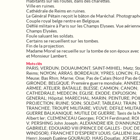
Habitants sur les routes, dans des charettes.
Ville en ruines.
Cathédrale de Reims en ruines.
Le Général Pétain reçoit le bâton de Maréchal. Photograph
Couple royal belge rentre en Belgique.
Défilé militaire à Paris sur les Champs Elysees. Vue aérienn
Champs Elysées.
Foule saluant les soldats.
Certains se recueillent sur les tombes.
Fin de la projection.
Madame Morel se recueille sur la tombe de son époux avec s
et Monsieur Lambert.
Mots clés
PARIS
;
VERDUN
;
DOUAUMONT
;
SAINT-MIHIEL
;
Metz
;
St
Reims
;
NOYON
;
ARRAS
;
BORDEAUX
;
YPRES
;
LONCIN
;
F
Meuse
;
Bas Rhin
;
Marne
;
Oise
;
Pas de Calais (Nord Pas de 
GIRONDE
;
BELGIQUE
;
Première guerre mondiale
;
ANNEES
ARMEE
;
ATELIER
;
BATAILLE
;
BLESSE
;
CAMION
;
CANON
;
CATHEDRALE
;
MEDECIN
;
EGLISE
;
EXODE
;
EXPLOSION
;
GENERAL
;
Hôpital
;
MARECHAL
;
MARIN
;
PEINTURE
;
POI
PROJECTION
;
RUINE
;
SOIN
;
SOLDAT
;
TABLEAU
;
TRAIN
;
TRANCHEE
;
TROUPE MILITAIRE
;
VEUVE
;
DEFILE MILITA
GUERRE BALKANIQUE
;
MUTILE DE GUERRE
;
Taxis de la
Albert Ier
;
CLEMENCEAU Georges
;
FOCH Ferdinand
;
ROI
V
;
PERSHING John Joseph
;
ALEXANDRE IER
;
D'ANNUNZ
GABRIELE
;
EDOUARD VIII (PRINCE DE GALLES - DUC DE
WINDSOR)
;
FRANCHET D'ESPEREY LOUIS
;
GALLIENI Jos
Henri Joseph Eugène GOURAUD
;
HAIG Douglas
;
JOFFRE 