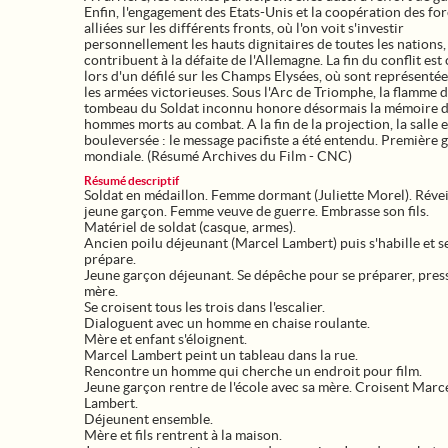
Enfin, l'engagement des Etats-Unis et la coopération des fo
alliées sur les différents fronts, où l'on voit s'investir
personnellement les hauts dignitaires de toutes les nations,
contribuent à la défaite de l'Allemagne. La fin du conflit est
lors d'un défilé sur les Champs Elysées, où sont représentée
les armées victorieuses. Sous l'Arc de Triomphe, la flamme 
tombeau du Soldat inconnu honore désormais la mémoire 
hommes morts au combat. A la fin de la projection, la salle e
bouleversée : le message pacifiste a été entendu. Première 
mondiale. (Résumé Archives du Film - CNC)
Résumé descriptif
Soldat en médaillon. Femme dormant (Juliette Morel). Révei
jeune garçon. Femme veuve de guerre. Embrasse son fils.
Matériel de soldat (casque, armes).
Ancien poilu déjeunant (Marcel Lambert) puis s'habille et s
prépare.
Jeune garçon déjeunant. Se dépêche pour se préparer, press
mère.
Se croisent tous les trois dans l'escalier.
Dialoguent avec un homme en chaise roulante.
Mère et enfant s'éloignent.
Marcel Lambert peint un tableau dans la rue.
Rencontre un homme qui cherche un endroit pour film.
Jeune garçon rentre de l'école avec sa mère. Croisent Marc
Lambert.
Déjeunent ensemble.
Mère et fils rentrent à la maison.