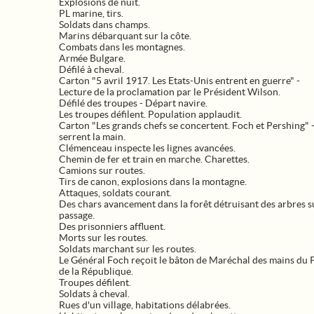
Explosions de nuit.
PL marine, tirs.
Soldats dans champs.
Marins débarquant sur la côte.
Combats dans les montagnes.
Armée Bulgare.
Défilé à cheval.
Carton "5 avril 1917. Les Etats-Unis entrent en guerre" -
Lecture de la proclamation par le Président Wilson.
Défilé des troupes - Départ navire.
Les troupes défilent. Population applaudit.
Carton "Les grands chefs se concertent. Foch et Pershing" -
serrent la main.
Clémenceau inspecte les lignes avancées.
Chemin de fer et train en marche. Charettes.
Camions sur routes.
Tirs de canon, explosions dans la montagne.
Attaques, soldats courant.
Des chars avancement dans la forêt détruisant des arbres s
passage.
Des prisonniers affluent.
Morts sur les routes.
Soldats marchant sur les routes.
Le Général Foch reçoit le bâton de Maréchal des mains du 
de la République.
Troupes défilent.
Soldats à cheval.
Rues d'un village, habitations délabrées.