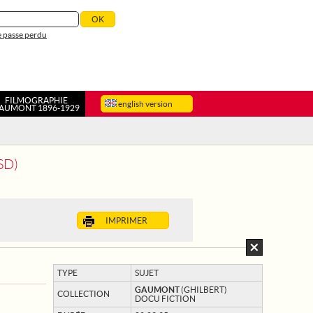
 passe perdu
FILMOGRAPHIE
english version
AUMONT 1896-1929
SD)
IMPRIMER
TYPE
SUJET
GAUMONT
(GHILBERT)
COLLECTION
DOCU FICTION