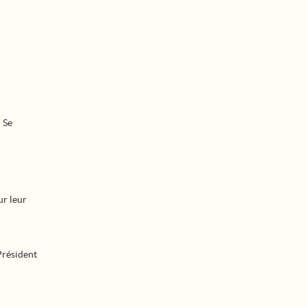
 Se
ur leur
Président