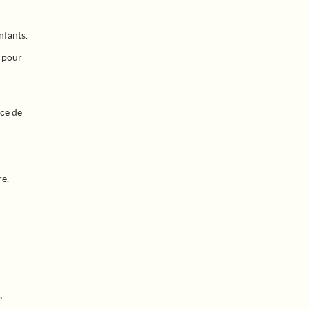
nfants.
u pour
nce de
re.
"