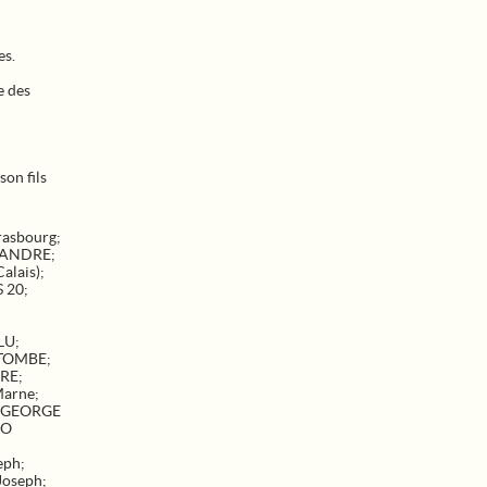
es.
e des
on fils
rasbourg
;
LANDRE
;
Calais)
;
 20
;
LU
;
TOMBE
;
IRE
;
 Marne
;
 GEORGE
IO
eph
;
Joseph
;