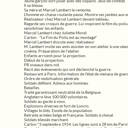
Jeune garçon sort jouer avec des copains. Jeux de combat.
Il se blesse.
Sa mère et Marcel Lambert le remonte.
L'homme en chaise roulante passe. Montre ses jambes aux e
Réalisateur chez Marcel Lambert devant tableau.
Regarde ses croquis de guerre. Lui inspirent le film du poil
sensibiliser les enfants.
Marcel Lambert chez Juliette Morel.
Carton : "Le Fim du Poilu est au montage"
Marcel Lambert discute avec réalisateur.
M. Lambert invite ses amis assister en son atelier à une séa
cinéma. Préparation de l'atelier.
Enfants arrivent pour la projection.
Début de la projection.
PR oiseaux dans nid.
Récit des événements qui ont déclenché la guerre.
Restaurant à Paris. Information de l'état de menace de guer
Ordre de mobilisation générale.
Soldats défilent. Adieux aux hommes.
Batailles.
Traité garantissant neutralité de la Belgique.
Angleterre lève 100 000 volontaires.
Soldats au garde à vous.
Explosions diverses et fort de Loncin.
Villages brûlés. Exode de la population.
Retraite armées belge et française. Soldats à cheval.
Soldats blessés marchant.
Carton "3 septembre 1914. Les lignes sont à 28 km de Paris