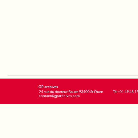
GP archives
24 rue du docteur Bauer 93400 St Ouen
Tél : 01 49 48 1
contact@gparchives.com