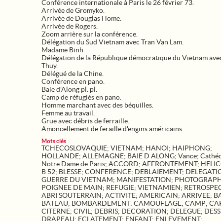
Conférence internationale à Paris le 26 février 73.
Arrivée de Gromyko.
Arrivée de Douglas Home.
Arrivée de Rogers.
Zoom arrière sur la conférence.
Délégation du Sud Vietnam avec Tran Van Lam.
Madame Binh.
Délégation de la République démocratique du Vietnam ave
Thuy.
Délégué de la Chine.
Conférence en pano.
Baie d'Along pl. pl.
Camp de réfugiés en pano.
Homme marchant avec des béquilles.
Femme au travail.
Grue avec débris de ferraille.
Amoncellement de feraille d'engins américains.
Mots clés
TCHECOSLOVAQUIE
;
VIETNAM
;
HANOI
;
HAIPHONG
;
HOLLANDE
;
ALLEMAGNE
;
BAIE D ALONG
;
Vance
;
Cathéd
Notre Dame de Paris
;
ACCORD
;
AFFRONTEMENT
;
HELI
B 52
;
BLESSE
;
CONFERENCE
;
DEBLAIEMENT
;
DELEGATI
GUERRE DU VIETNAM
;
MANIFESTATION
;
PHOTOGRAPH
POIGNEE DE MAIN
;
REFUGIE
;
VIETNAMIEN
;
RETROSPE
ABRI SOUTERRAIN
;
ACTIVITE
;
AMERICAIN
;
ARRIVEE
;
B
BATEAU
;
BOMBARDEMENT
;
CAMOUFLAGE
;
CAMP
;
CA
CITERNE
;
CIVIL
;
DEBRIS
;
DECORATION
;
DELEGUE
;
DESS
DRAPEAU
;
ECLATEMENT
;
ENFANT
;
ENLEVEMENT
;