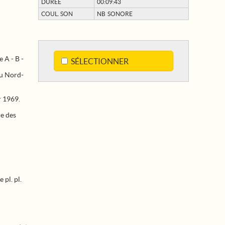
DURÉE
00:09:43
COUL. SON
NB SONORE
 A - B -
SÉLECTIONNER
au Nord-
r 1969.
re des
pl. pl.