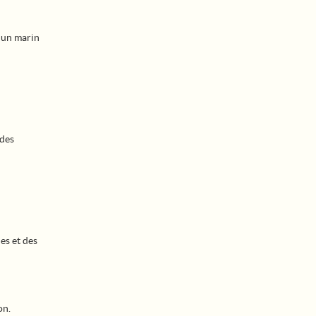
 un marin
 des
es et des
on.