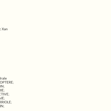
c Xan
rale
COPTERE
;
ON
;
IE
;
CTIVE
;
AIE
;
RRIOLE
;
IN
;