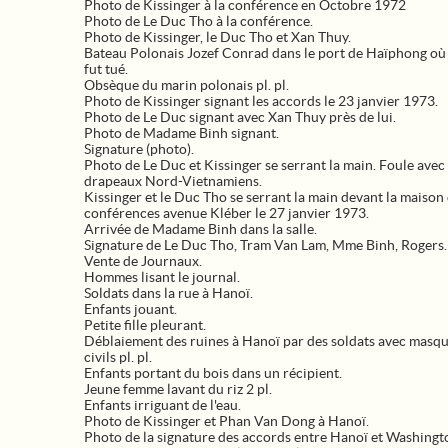
Photo de Kissinger à la conférence en Octobre 1972
Photo de Le Duc Tho à la conférence.
Photo de Kissinger, le Duc Tho et Xan Thuy.
Bateau Polonais Jozef Conrad dans le port de Haïphong où
fut tué.
Obsèque du marin polonais pl. pl.
Photo de Kissinger signant les accords le 23 janvier 1973.
Photo de Le Duc signant avec Xan Thuy près de lui.
Photo de Madame Binh signant.
Signature (photo).
Photo de Le Duc et Kissinger se serrant la main. Foule avec
drapeaux Nord-Vietnamiens.
Kissinger et le Duc Tho se serrant la main devant la maison
conférences avenue Kléber le 27 janvier 1973.
Arrivée de Madame Binh dans la salle.
Signature de Le Duc Tho, Tram Van Lam, Mme Binh, Rogers.
Vente de Journaux.
Hommes lisant le journal.
Soldats dans la rue à Hanoï.
Enfants jouant.
Petite fille pleurant.
Déblaiement des ruines à Hanoï par des soldats avec masqu
civils pl. pl.
Enfants portant du bois dans un récipient.
Jeune femme lavant du riz 2 pl.
Enfants irriguant de l'eau.
Photo de Kissinger et Phan Van Dong à Hanoï.
Photo de la signature des accords entre Hanoï et Washingt