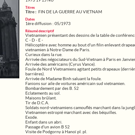
1973 19 15 NU
Titres
Titre :
FIN DE LA GUERRE AU VIETNAM
Dates
1ère diffusion : 05/1973
Résumé descriptif
Vietnamien présentant des dessins de la table de conférence
C - D - E -
Hélicoptère avec homme au bout d'un filin enlevant drape
vietnamien à Notre-Dame de Paris.
Curieux dans la rue.
Arrivée des négociateurs du Sud-Vietnam à Paris en Janvie
Arrivée des américains (Cyrus Vance).
Foule de Nord Vietnamiens agitant petits drapeaux (derriè
barrières).
Arrivée de Madame Binh saluant la foule.
Fanions sur aile de voitures américain sud vietnamien.
Bombardement par des B. 52
Eclatements au sol.
Maisons brûlant.
Tir de D.C.A.
Soldats nord-vietnamiens camouflés marchant dans la jungle 
Vietnamien estropié marchant avec des béquilles.
Exode.
Enfant dans un abri.
Passage d'un avion B 52
Visite de Podgorny à Hanoï pl. pl.