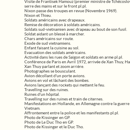
Visite de Frantisek Hamouz (premier ministre de Tchécoslov
serre des mains et sur le front pl.pl.
Nixon passe des troupes en revue (Novembre 1969).
Nixon et Thieu.
Soldats américains avec drapeaux.
Remise de décoration à soldats américains.
Soldats sud-vietnamien avec drapeau au bout de son fusil.
Soldat aidant un blessé à marcher.
Chars américains sur route.
Exode de sud vietnamiens.
Enfant faisant la cuisine au sol.
Evacuation des soldats américains.
Activité dans les rues de Saïgon et soldats en arme pl.pl.
Conférence de Paris en Avril 1972, arrivée de Xan Thuy, H
Xan Thuy parlant et zoom arrière.
Photographes se bousculant.
Avion décollant d'un porte avions.
Avions en vol et lâchant des bombes.
Avions lançant des rockets qui mettent le feu.
Travelling sur des ruines.
Ruines d'un hôpital.
Travelling sur des ruines et train de citernes.
Manifestations en Hollande, en Allemagne contre la guerre
Vietnam.
Affrontement entre la police et les manifestants pl.pl.
Photo de Kissinger en GP.
Photo de Le Duc Tho en GP.
Photo de Kissinger et le Duc Tho.