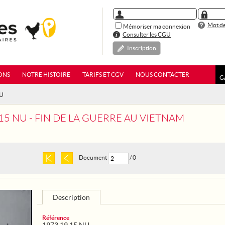
Mot de
Mémoriser ma connexion
Consulter les CGU
Inscription
ONS
NOTRE HISTOIRE
TARIFS ET CGV
NOUS CONTACTER
G
NU
15 NU - FIN DE LA GUERRE AU VIETNAM
Document
/ 0
Description
Référence