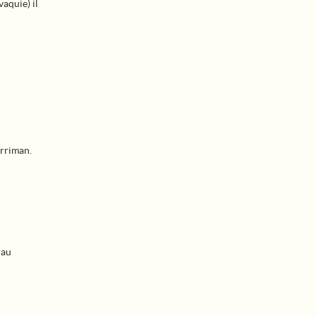
aquie) il
arriman.
 au