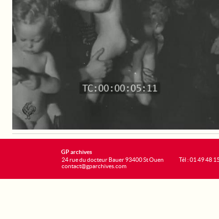
GP archives
24 rue du docteur Bauer 93400 St Ouen
Tél : 01 49 48 1
contact@gparchives.com