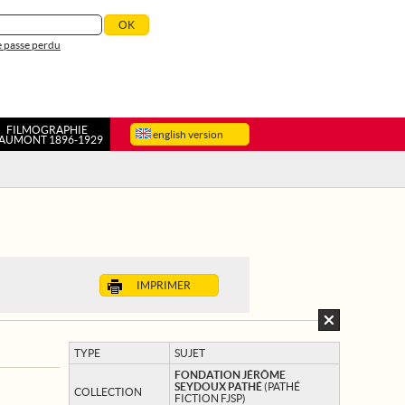
 passe perdu
FILMOGRAPHIE
english version
AUMONT 1896-1929
IMPRIMER
TYPE
SUJET
FONDATION JÉRÔME
SEYDOUX PATHÉ
(PATHÉ
COLLECTION
FICTION FJSP)