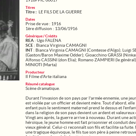
1916PFIC 00017
Titres
Titre :
LE FILS DE LA GUERRE
Dates
Prise de vue : 1916
1ère diffusion : 13/06/1916
Générique / Crédits
REA
: Ugo FALENA
SCE
: Bianca Virginia CAMAGNI
INT
: Bianca Virginia CAMAGNI (Comtesse d'Algo); Luigi 
(Gaston/Baron Maxime Odder); Gioacchino GRASSI (Ninkas
Alfonso CASSINI (don Elia); Romano ZAMPIERI (le général
MINIOTI (Marta)
Producteur
Il Filme d'Arte italiana
Résumé catalogue
Scène dramatique.
Durant l'invasion de son pays par l'armée ennemie, une je
est violée par un officier et devient mère. Tout d'abord, elle 
enfant puis le sentiment maternel prend le dessus et l'enfan
dans la religion de son pays devient un ardent et valeureux o
Vingt ans après, la guerre arrive à nouveau. Durant une act
héroïque, le jeune homme est fait prisonnier et conduit dev
vieux général. Celui-ci reconnaît son fils et facilite sa fuite.
une tragique équivoque, le fils tue son père à peine retrouvé