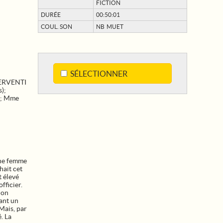
FICTION
DURÉE
00:50:01
COUL. SON
NB MUET
SÉLECTIONNER
SERVENTI
);
); Mme
une femme
hait cet
t élevé
fficier.
ion
ant un
 Mais, par
. La