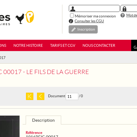
Mot de
Mémoriser ma connexion
Consulter les CGU
Inscription
ONS
NOTRE HISTOIRE
TARIFS ET CGV
NOUS CONTACTER
G
0017
 00017 - LE FILS DE LA GUERRE
Document
/ 0
Description
Référence