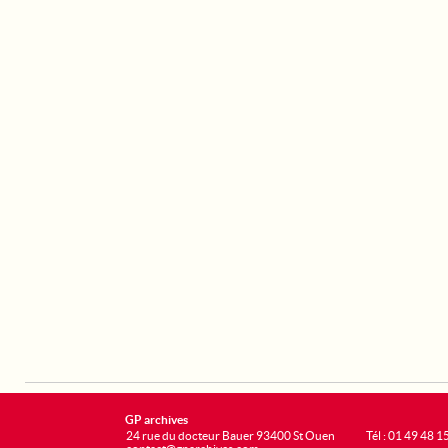
GP archives
24 rue du docteur Bauer 93400 St Ouen
Tél : 01 49 48 1