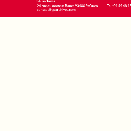
GP archives
24 rue du docteur Bauer 93400 St Ouen
Tél : 01 49 48 1
contact@gparchives.com