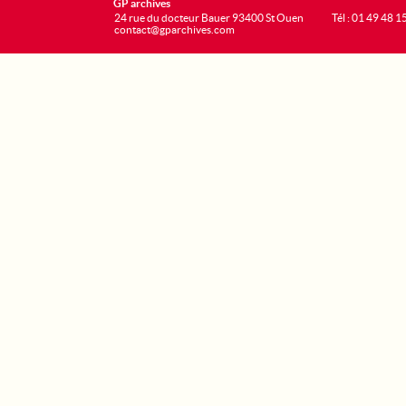
GP archives
24 rue du docteur Bauer 93400 St Ouen
Tél : 01 49 48 1
contact@gparchives.com