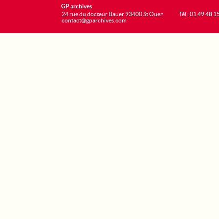
GP archives
24 rue du docteur Bauer 93400 St Ouen
Tél : 01 49 48 1
contact@gparchives.com