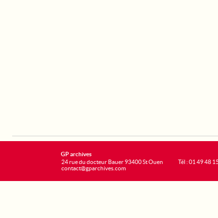
GP archives
24 rue du docteur Bauer 93400 St Ouen
Tél : 01 49 48 1
contact@gparchives.com