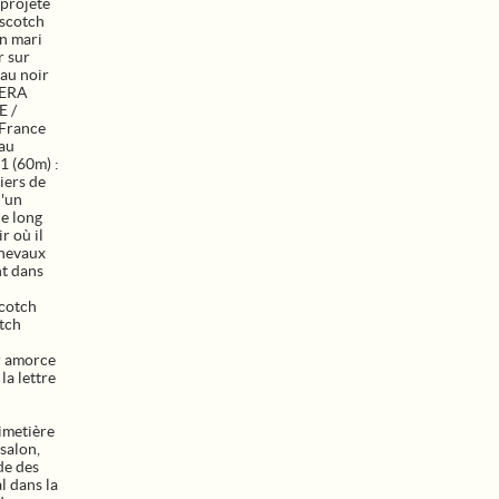
 projeté
[scotch
on mari
r sur
eau noir
TERA
 /
 France
 au
1 (60m) :
iers de
d'un
le long
r où il
chevaux
nt dans
scotch
otch
r amorce
la lettre
imetière
salon,
de des
l dans la