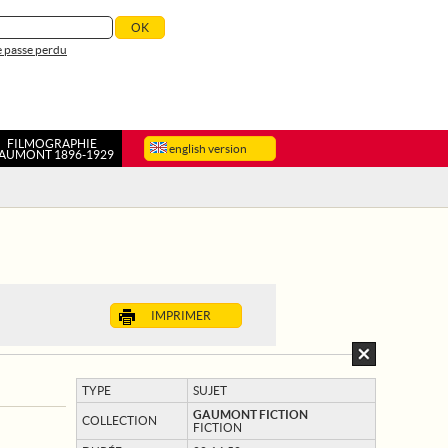
 passe perdu
FILMOGRAPHIE
english version
AUMONT 1896-1929
IMPRIMER
TYPE
SUJET
GAUMONT FICTION
COLLECTION
FICTION