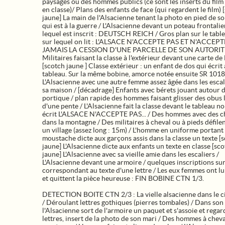
paysages ou des hommes publics (ce sont les inserts du film
en classe)/ Plans des enfants de face (qui regardent le film) 
jaune] La main de l'Alsacienne tenant la photo en pied de s
qui est à la guerre / L'Alsacienne devant un poteau frontalie
lequel est inscrit : DEUTSCH REICH / Gros plan sur le tabl
sur lequel on lit : L'ALSACE N'ACCEPTE PAS ET N'ACCEP
JAMAIS LA CESSION D'UNE PARCELLE DE SON AUTORITE
Militaires faisant la classe à l'extérieur devant une carte de
[scotch jaune ] Classe extérieur : un enfant de dos qui écrit
tableau. Sur la même bobine, amorce notée ensuite SR 1018
L'Alsacienne avec une autre femme assez âgée dans les escal
sa maison / [décadrage] Enfants avec bérets jouant autour 
portique / plan rapide des hommes faisant glisser des obus 
d'une pente / L'Alsacienne fait la classe devant le tableau noi
écrit L'ALSACE N'ACCEPTE PAS... / Des hommes avec des 
dans la montagne / Des militaires à cheval ou à pieds défile
un village (assez long : 15m) / L'homme en uniforme portant
moustache dicte aux garçons assis dans la classe un texte [
jaune] L'Alsacienne dicte aux enfants un texte en classe [sc
jaune] L'Alsacienne avec sa vieille amie dans les escaliers /
L'Alsacienne devant une armoire / quelques inscriptions su
correspondant au texte d'une lettre / Les eux femmes ont lu 
et quittent la pièce heureuse : FIN BOBINE CTN 1/3.
DETECTION BOITE CTN 2/3 : La vielle alsacienne dans le c
/ Déroulant lettres gothiques (pierres tombales) / Dans son 
l'Alsacienne sort de l'armoire un paquet et s'assoie et regar
lettres, insert de la photo de son mari / Des hommes à cheva