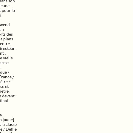
dans son
 jeune
t pour la
n
t
escend
lan
erts des
os plans
entre,
directeur
nt :
e vielle
forme
e
ique /
France /
être /
sse et
nêtre,
ne devant
final
a
h jaune]
 la classe
e / Défilé