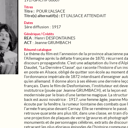
1917GFICHF 00007
Titres
Titre :
POUR L'ALSACE
Titre(s) alternatif(s) :
ET L'ALSACE ATTENDAIT
Dates
1ère diffusion : 1917
Générique / Crédits
REA
: Henri DESFONTAINES
ACT
: Jeanne GRUMBACH
Résumé catalogue
Le thème du film est l’annexion de la province alsacienne pa
l’Allemagne après la défaite française de 1870, récurrent da
discours propagandiste. C’est une adaptation du livre d’Al
Daudet, "La Dernière Classe", qui raconte l’histoire d’un ins
en poste en Alsace, obligé de quitter son école au moment 
l’ordonnance impériale de 1872 interdisant d’enseigner au
qu’en allemand. Il donne alors à ses élèves une dernière leç
français. Dans le film de Desfontaines, l’instituteur est dev
institutrice (jouée par Jeanne GRUMBACH), et la leçon est
modernisée par le biais d’une lanterne magique. La structur
back est aussi novatrice : 1917, une femme âgée, jeanne Mo
écoute par la fenêtre, la rumeur lointaine des combats que l
l’armée française devant Cernay. Elle se remémore le passé
retrouve quarante ans plus tôt, dans une classe, en train d’
une projection de plaques de verre (gravures et photograph
monuments et de personnages célèbres, extraits de discour
retraçant les plus glorieux épisodes de l’histoire commune 