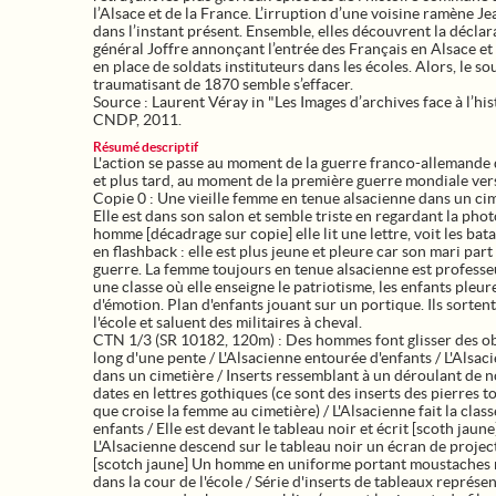
l’Alsace et de la France. L’irruption d’une voisine ramène J
dans l’instant présent. Ensemble, elles découvrent la déclar
général Joffre annonçant l’entrée des Français en Alsace et 
en place de soldats instituteurs dans les écoles. Alors, le so
traumatisant de 1870 semble s’effacer.
Source : Laurent Véray in "Les Images d’archives face à l’hist
CNDP, 2011.
Résumé descriptif
L'action se passe au moment de la guerre franco-allemande
et plus tard, au moment de la première guerre mondiale ver
Copie 0 : Une vieille femme en tenue alsacienne dans un cim
Elle est dans son salon et semble triste en regardant la pho
homme [décadrage sur copie] elle lit une lettre, voit les batai
en flashback : elle est plus jeune et pleure car son mari part
guerre. La femme toujours en tenue alsacienne est profess
une classe où elle enseigne le patriotisme, les enfants pleur
d'émotion. Plan d'enfants jouant sur un portique. Ils sorten
l'école et saluent des militaires à cheval.
CTN 1/3 (SR 10182, 120m) : Des hommes font glisser des ob
long d'une pente / L'Alsacienne entourée d'enfants / L'Alsac
dans un cimetière / Inserts ressemblant à un déroulant de 
dates en lettres gothiques (ce sont des inserts des pierres 
que croise la femme au cimetière) / L'Alsacienne fait la clas
enfants / Elle est devant le tableau noir et écrit [scoth jaune
L'Alsacienne descend sur le tableau noir un écran de projec
[scotch jaune] Un homme en uniforme portant moustaches
dans la cour de l'école / Série d'inserts de tableaux représe