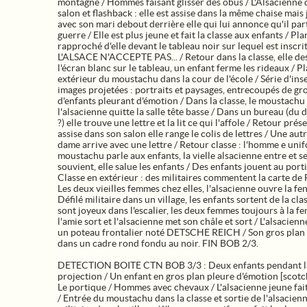
montagne / Hommes faisant glisser des obus / L'Alsacienne 
salon et flashback : elle est assise dans la même chaise mais
avec son mari debout derrière elle qui lui annonce qu'il par
guerre / Elle est plus jeune et fait la classe aux enfants / Pla
rapproché d'elle devant le tableau noir sur lequel est inscri
L'ALSACE N'ACCEPTE PAS... / Retour dans la classe, elle d
l'écran blanc sur le tableau, un enfant ferme les rideaux / P
extérieur du moustachu dans la cour de l'école / Série d'ins
images projetées : portraits et paysages, entrecoupés de gr
d'enfants pleurant d'émotion / Dans la classe, le moustachu 
l'alsacienne quitte la salle tête basse / Dans un bureau (du 
?) elle trouve une lettre et la lit ce qui l'affole / Retour prése
assise dans son salon elle range le colis de lettres / Une autr
dame arrive avec une lettre / Retour classe : l'homme e uni
moustachu parle aux enfants, la vielle alsacienne entre et s
souvient, elle salue les enfants / Des enfants jouent au port
Classe en extérieur : des militaires commentent la carte de 
Les deux vieilles femmes chez elles, l'alsacienne ouvre la fen
Défilé militaire dans un village, les enfants sortent de la cla
sont joyeux dans l'escalier, les deux femmes toujours à la fe
l'amie sort et l'alsacienne met son châle et sort / L'alsacien
un poteau frontalier noté DETSCHE REICH / Son gros plan 
dans un cadre rond fondu au noir. FIN BOB 2/3.
DETECTION BOITE CTN BOB 3/3 : Deux enfants pendant l
projection / Un enfant en gros plan pleure d'émotion [scotc
Le portique / Hommes avec chevaux / L'alsacienne jeune fait
/ Entrée du moustachu dans la classe et sortie de l'alsacienn