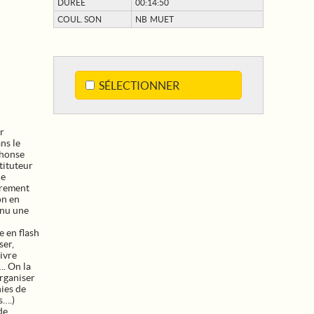
DURÉE
00:14:50
COUL. SON
NB MUET
SÉLECTIONNER
r
ns le
phonse
tituteur
de
trement
on en
enu une
e en flash
ser,
ivre
…. On la
organiser
ies de
s….)
de