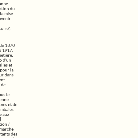
eanne
ation du
la mise
uvenir
oire",
 de 1870
s 1917.
etière.
to d'un
lles et
 pour la
eur dans
ent
t de
us le
ienne
noms et de
tombales
se aux
]
tion /
 marche
ntants des