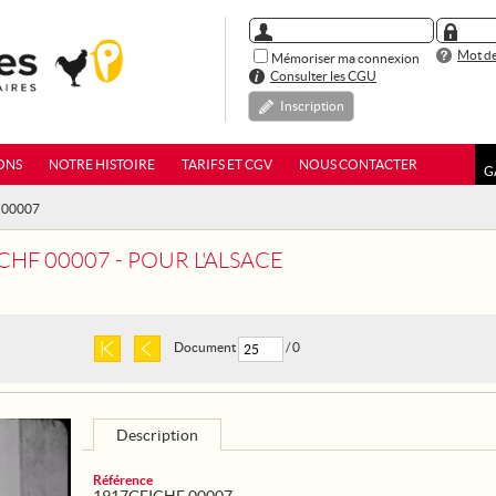
Mot de
Mémoriser ma connexion
Consulter les CGU
Inscription
ONS
NOTRE HISTOIRE
TARIFS ET CGV
NOUS CONTACTER
G
 00007
CHF 00007 - POUR L'ALSACE
Document
/ 0
Description
Référence