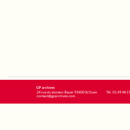
GP archives
24 rue du docteur Bauer 93400 St Ouen
Tél : 01 49 48 1
contact@gparchives.com