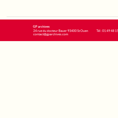
GP archives
24 rue du docteur Bauer 93400 St Ouen
Tél : 01 49 48 1
contact@gparchives.com