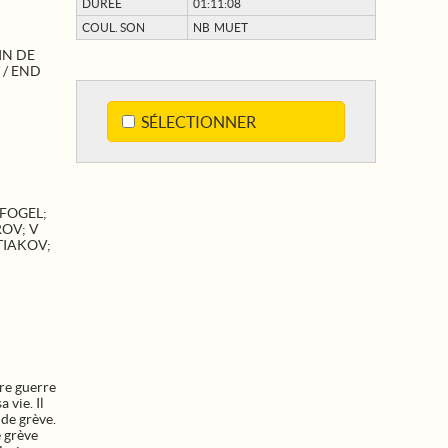
DURÉE
01:11:08
COUL. SON
NB MUET
IN DE
 / END
SÉLECTIONNER
 FOGEL;
ROV; V
TIAKOV;
ère guerre
 vie. Il
 de grève.
e grève