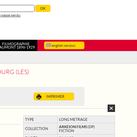
 passe perdu
FILMOGRAPHIE
english version
AUMONT 1896-1929
URG (LES)
IMPRIMER
TYPE
LONG METRAGE
ARKEION FILMS
(DP)
COLLECTION
FICTION