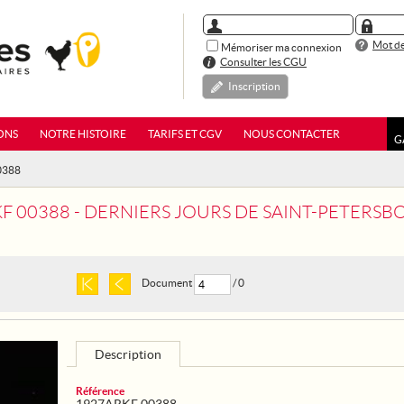
Mot de
Mémoriser ma connexion
Consulter les CGU
Inscription
ONS
NOTRE HISTOIRE
TARIFS ET CGV
NOUS CONTACTER
G
0388
F 00388 - DERNIERS JOURS DE SAINT-PETERSBO
Document
/ 0
Description
Référence