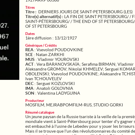
1927ARKF 00388
Titres
Titre :
DERNIERS JOURS DE SAINT-PETERSBOURG (LES)
Titre(s) alternatif(s) :
LA FIN DE SAINT PETERSBOURG/ / F
SAINT-PÉTERSBOURG/ / THE END OF ST PETERSBOURG/
OF ST PETERSBOURG
Dates
1ère diffusion : 13/12/1927
Générique / Crédits
REA
: Vsevolod POUDOVKINE
SCE
: Natan ZARKHI
MUS
: Vladimir YOUROVSKI
ACT
: Vera BARANOVSKAÏA; Serafima BIRMAN; Vladimir
Aleksandre GROMOV; Nikolaï KHMELEV; Sergueï KOMA
OBOLENSKI; Vsevolod POUDOVKINE; Aleksandre TCHIS
Ivan TCHOUVELEV
DEC
: Sergueï KOZLOVSKI
IMA
: Anatoli GOLOVNIA
SON
: Valentina LADYGUINA
Producteur
MOSFILM, MEJRABPOMFILM-RUS, STUDIO GORKI
Résumé catalogue
Un jeune paysan de la Russie tsariste à la veille de la premi
mondiale vient à Saint-Pétersbourg pour tenter d'y gagner sa
est embauché à l'usine de Lebedev pour y jouer les briseurs
Mais il se trouve que l'un des révolutionnaires du comité d