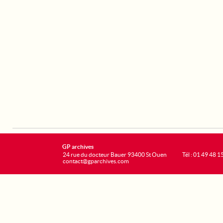
GP archives
24 rue du docteur Bauer 93400 St Ouen
Tél : 01 49 48 1
contact@gparchives.com