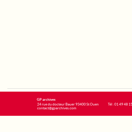
GP archives
24 rue du docteur Bauer 93400 St Ouen
Tél : 01 49 48 1
contact@gparchives.com