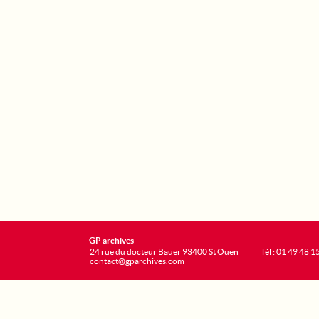
GP archives
24 rue du docteur Bauer 93400 St Ouen
Tél : 01 49 48 1
contact@gparchives.com