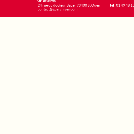
GP archives
24 rue du docteur Bauer 93400 St Ouen
Tél : 01 49 48 1
contact@gparchives.com