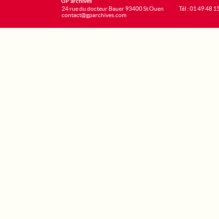
GP archives
24 rue du docteur Bauer 93400 St Ouen
Tél : 01 49 48 1
contact@gparchives.com