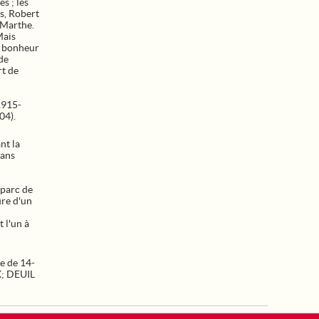
s ; les
s, Robert
 Marthe.
Mais
e bonheur
 de
rt de
1915-
04).
nt la
dans
 parc de
ure d'un
 l'un à
e de 14-
X
;
DEUIL