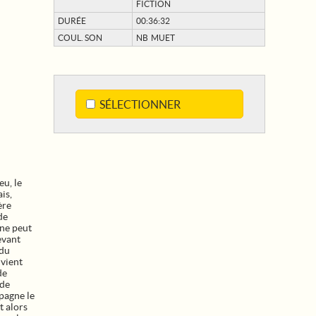
FICTION
DURÉE
00:36:32
COUL. SON
NB MUET
SÉLECTIONNER
eu, le
is,
ère
de
 ne peut
evant
 du
 vient
de
 de
pagne le
t alors