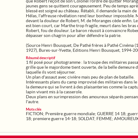
que Robert reçoit de son Colonel l'ordre de quitter Morange
jeunes gens se quittent courageusement. Peu de temps aprè
blessé est soigné au château. Rétabli, il demande la main de
Hélas, l'affreuse révélation rend leur bonheur impossible. 
devant la douleur de Robert, M. de Moranges cède enfin. L
est bien court, car Marthe trop fragile, meurt dans les bras
Robert, fou de douleur. Le baron réussit à convaincre Robe
dépasser son chagrin pour aller défendre la patrie.
(Source Henri Bousquet, De Pathé frères à Pathé Cinéma (
1927), Bures-sur-Yvette, Editions Henri Bousquet, 1994-20
Résumé descriptif
1 fil posé pour photogramme : la troupe des militaires passa
grille que le majordome tient ouverte, de la belle demeure 
laquelle ils vont séjourner.
Un plan d'assaut avec civière mais peu de plan de bataille.
Intéressants plans du camp improvisé des militaires dans le
la demeure qui se livrent à des plaisanteries comme la capt
lapin vivant mis à la casserole.
Deux plans en surimpression des amoureux séparés pensant
l'autre.
Mots clés
FICTION
;
Première guerre mondiale
;
GUERRE 14 18
;
guerr
18
;
premiere guerre 14-18
;
SOLDAT
;
FEMME
;
AMOUREU