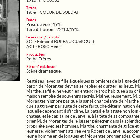
1915PFIC 00032
Titres
Titre :
COEUR DE SOLDAT
Dates
Prise de vue : 1915
1ère diffusion : 22/10/1915
Générique / Crédits
SCE
: Edmond BUREAU GUéROULT
ACT
: BOSC Henri
Producteur
Pathé Frères
Résumé catalogue
Scène dramatique.
Resté seul avec sa fille à quelques kilomètres de la ligne de f
baron de Moranges devrait se replier et quitter les lieux. Ma
Marthe, sa fille, ne veut rien entendre trop habituée à sa ch
maison remplie de souvenirs sacrés. Malheureusement, M. 
Moranges n'ignore pas que la santé chancelante de Marthe
que s'aggraver par suite de cette farouche détermination d
laquelle cependant il s'incline. La bataille fait rage non loin
château et le capitaine de Jarville, à la tête de sa compagnie
prier M. de Moranges de le laisser pénétrer dans la splendi
propriété avec ses hommes. Marthe, charmante de grâce et
jeunesse, violemment attirée vers Robert de Jarville, accom
jeune homme en de longues et fréquentes promenades. C'es