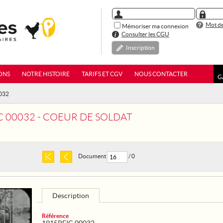
Mot de
Mémoriser ma connexion
Consulter les CGU
Inscription
ONS
NOTRE HISTOIRE
TARIFS ET CGV
NOUS CONTACTER
G
0032
C 00032 - COEUR DE SOLDAT
Document
/ 0
Description
Référence