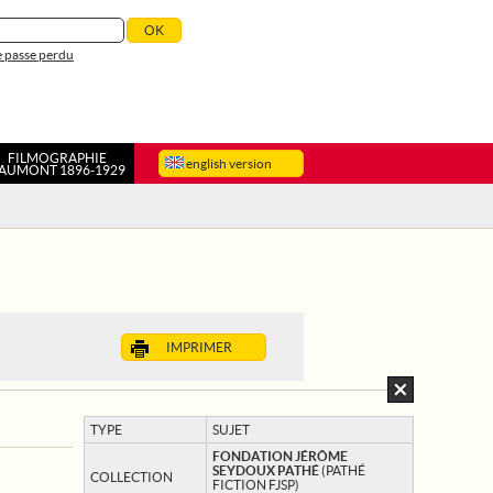
 passe perdu
FILMOGRAPHIE
english version
AUMONT 1896-1929
IMPRIMER
TYPE
SUJET
FONDATION JÉRÔME
SEYDOUX PATHÉ
(PATHÉ
COLLECTION
FICTION FJSP)