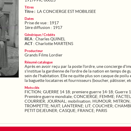
1917PFIC 00023
Titres
Titre :
LA CONCIERGE EST MOBILISEE
Dates
Prise de vue : 1917
1ère diffusion : 1917
Générique / Crédits
REA
: Charles QUINEL
ACT
: Charlotte MARTENS
Producteur
Grands Films Lordier
Résumé catalogue
Après en avoir reçu par la poste l'ordre, une concierge d'i
s'institue la gardienne de l'ordre de la nation en temps de g
sein de l'habitation. Elle ne quitte plus son casque de poilu
la baguette locataires et fournisseurs (boucher, pâtissier, etc
Mots clés
FICTION
;
GUERRE 14 18
;
premiere guerre 14-18
;
Guerre 
Première guerre mondiale
;
CONCIERGE
;
FEMME
;
FACTE
COURRIER
;
JOURNAL
;
mobilisation
;
HUMOUR
;
MITRON
;
TROMPETTE
;
NUIT
;
LANTERNE
;
LIT
;
COUCHER
;
CHAMB
PETIT DEJEUNER
;
CASQUE
;
FRANCE
;
PARIS