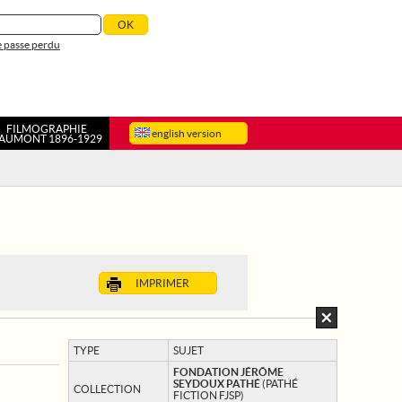
 passe perdu
FILMOGRAPHIE
english version
AUMONT 1896-1929
IMPRIMER
TYPE
SUJET
FONDATION JÉRÔME
SEYDOUX PATHÉ
(PATHÉ
COLLECTION
FICTION FJSP)