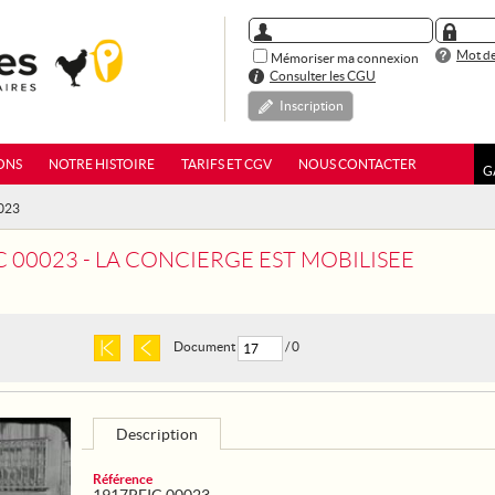
Mot de
Mémoriser ma connexion
Consulter les CGU
Inscription
ONS
NOTRE HISTOIRE
TARIFS ET CGV
NOUS CONTACTER
G
0023
C 00023 - LA CONCIERGE EST MOBILISEE
Document
/ 0
Description
Référence