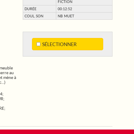
FICTION
DURÉE
00:12:52
COUL. SON
NB MUET
SÉLECTIONNER
mmeuble
uerre au
 et mène à
...)
14
;
UR
;
RE
;