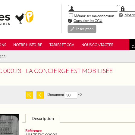
Mot de
Mémoriser ma connexion
Consulter les CGU
Inscription
ONS
NOTRE HISTOIRE
TARIFS ET CGV
NOUS CONTACTER
G
0023
C 00023 - LA CONCIERGE EST MOBILISEE
Document
/ 0
Description
Référence