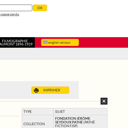
 passe perdu
FILMOGRAPHIE
english version
AUMONT 1896-1929
IMPRIMER
TYPE
SUJET
FONDATION JÉRÔME
SEYDOUX PATHÉ
(PATHÉ
COLLECTION
FICTION FJSP)