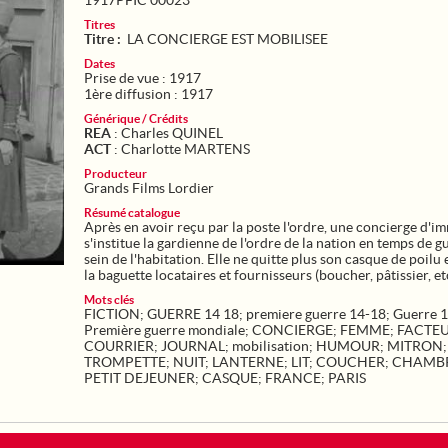
1917PFIC 00023
Titres
Titre :
LA CONCIERGE EST MOBILISEE
Dates
Prise de vue : 1917
1ère diffusion : 1917
Générique / Crédits
REA
: Charles QUINEL
ACT
: Charlotte MARTENS
Producteur
Grands Films Lordier
Résumé catalogue
Après en avoir reçu par la poste l'ordre, une concierge d'i
s'institue la gardienne de l'ordre de la nation en temps de g
sein de l'habitation. Elle ne quitte plus son casque de poilu
la baguette locataires et fournisseurs (boucher, pâtissier, etc
Mots clés
FICTION
;
GUERRE 14 18
;
premiere guerre 14-18
;
Guerre 
Première guerre mondiale
;
CONCIERGE
;
FEMME
;
FACTE
COURRIER
;
JOURNAL
;
mobilisation
;
HUMOUR
;
MITRON
;
TROMPETTE
;
NUIT
;
LANTERNE
;
LIT
;
COUCHER
;
CHAMB
PETIT DEJEUNER
;
CASQUE
;
FRANCE
;
PARIS