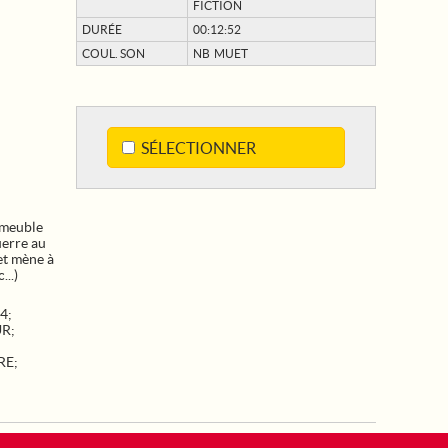
FICTION
DURÉE
00:12:52
COUL. SON
NB MUET
SÉLECTIONNER
mmeuble
uerre au
 et mène à
...)
14
;
UR
;
RE
;