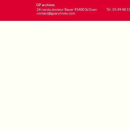
GP archives
24 rue du docteur Bauer 93400 St Ouen
Tél : 01 49 48 1
contact@gparchives.com