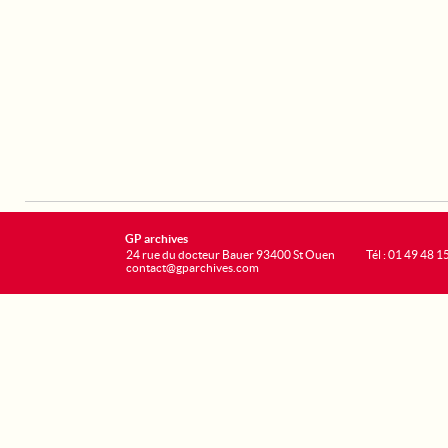
GP archives
24 rue du docteur Bauer 93400 St Ouen
Tél : 01 49 48 1
contact@gparchives.com