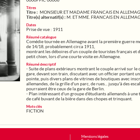
0000PFIC 00006
Titres
Titre :
MONSIEUR ET MADAME FRANCAIS EN ALLEMA
Titre(s) alternatif(s) :
M. ET MME. FRANCAIS EN ALLEMA
Dates
Prise de vue : 1911
Résumé catalogue
Comédie tournée en Allemagne avant la première guerre m
de 14/18, probablement circa 1911,
montrant les déboires d'un couple de touristes français et d
petit chien, lors d'une courte visite en Allemagne.
Résumé descriptif
- Suite de plans extérieurs montrant le couple arrivé sur le 
gare, devant son train, discutant avec un officier portant u
pointe, puis divers plans de vitrines de boutiques avec insc
allemandes, de la grille d'un parc, de rues... jusqu'à des esca
pourraient être ceux de la gare de Berlin.
- Plan intéressant d'un groupe d'étudiants allemands à une 
de café buvant de la bière dans des chopes et trinquant.
Mots clés
FICTION
Mentions légales