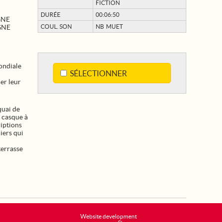
FICTION
DURÉE
00:06:50
GNE
GNE
COUL. SON
NB MUET
ondiale
SÉLECTIONNER
er leur
quai de
n casque à
riptions
liers qui
terrasse
Website development