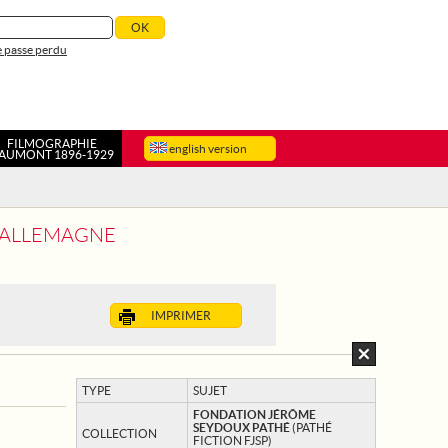
 passe perdu
FILMOGRAPHIE
english version
AUMONT 1896-1929
N ALLEMAGNE
IMPRIMER
TYPE
SUJET
FONDATION JÉRÔME
SEYDOUX PATHÉ
(PATHÉ
COLLECTION
FICTION FJSP)