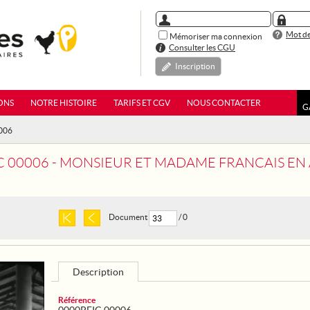
Mot de
Mémoriser ma connexion
Consulter les CGU
Inscription
ONS
NOTRE HISTOIRE
TARIFS ET CGV
NOUS CONTACTER
G
0006
C 00006 - MONSIEUR ET MADAME FRANCAIS E
Document
/ 0
Description
Référence