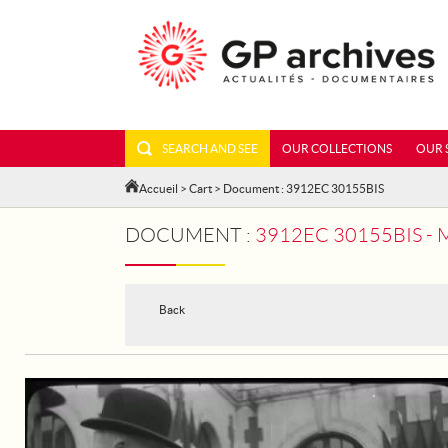
SEARCH AND SEE
OUR COLLECTIONS
OUR 
Accueil
>
Cart
> Document : 3912EC 30155BIS
DOCUMENT :
3912EC 30155BIS - MARSHAL
Back