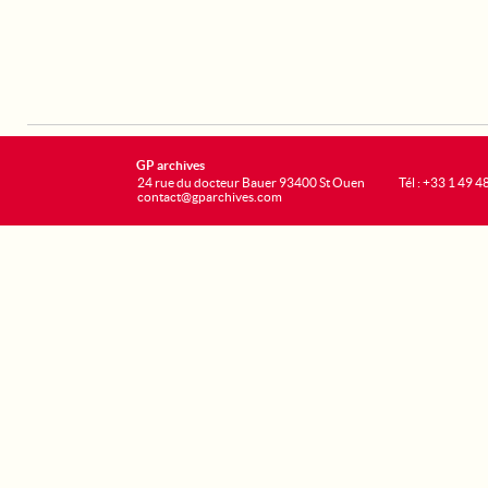
GP archives
24 rue du docteur Bauer 93400 St Ouen
Tél : +33 1 49 4
contact@gparchives.com