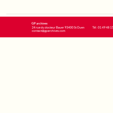
GP archives
24 rue du docteur Bauer 93400 St Ouen
Tél : 01 49 48 1
contact@gparchives.com