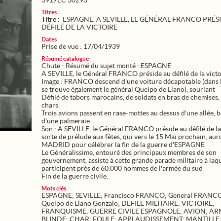
3917EC 30293
Titres
Titre :
ESPAGNE. A SEVILLE, LE GÉNÉRAL FRANCO PRÉS
DÉFILÉ DE LA VICTOIRE
Dates
Prise de vue : 17/04/1939
Résumé catalogue
Chute - Résumé du sujet monté : ESPAGNE
A SEVILLE, le Général FRANCO préside au défilé de la victo
Image : FRANCO descend d'une voiture décapotable (dans 
se trouve également le général Queipo de Llano), souriant
Défilé de tabors marocains, de soldats en bras de chemises, 
chars
Trois avions passent en rase-mottes au dessus d'une allée, 
d'une palmeraie
Son : A SEVILLE, le Général FRANCO préside au défilé de la 
sorte de prélude aux fêtes, qui vers le 15 Mai prochain, auro
MADRID pour célébrer la fin de la guerre d'ESPAGNE
Le Généralissime, entouré des principaux membres de son
gouvernement, assiste à cette grande parade militaire à laq
participent près de 60.000 hommes de l'armée du sud
Fin de la guerre civile.
Mots clés
ESPAGNE
;
SEVILLE
;
Francisco FRANCO
;
General FRANC
Queipo de Llano Gonzalo
;
DEFILE MILITAIRE
;
VICTOIRE
;
FRANQUISME
;
GUERRE CIVILE ESPAGNOLE
;
AVION
;
AR
BLINDE
;
CHAR
;
FOULE
;
APPLAUDISSEMENT
;
MANTILLE