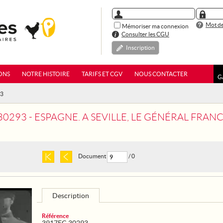
Mot de
Mémoriser ma connexion
Consulter les CGU
Inscription
ONS
NOTRE HISTOIRE
TARIFS ET CGV
NOUS CONTACTER
G
93
293 - ESPAGNE. A SEVILLE, LE GÉNÉRAL FRANCO PRÉS
Document
/ 0
Description
Référence