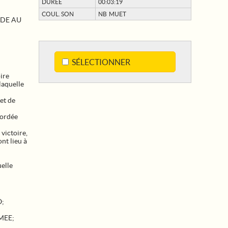
DURÉE
00:03:19
COUL. SON
NB MUET
IDE AU
SÉLECTIONNER
ire
laquelle
et de
bordée
victoire,
nt lieu à
uelle
O
;
MEE
;
;