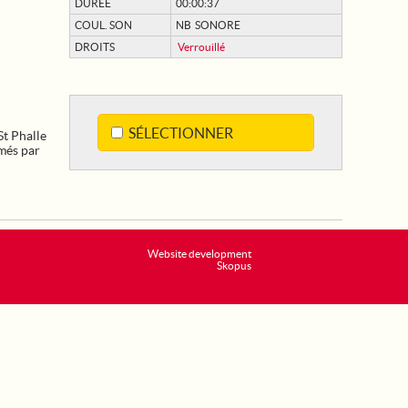
DURÉE
00:00:37
COUL. SON
NB SONORE
DROITS
Verrouillé
SÉLECTIONNER
St Phalle
lmés par
Website development
Skopus