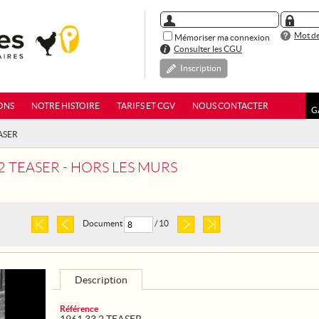
Mot de
Mémoriser ma connexion
Consulter les CGU
Inscription
ONS
NOTRE HISTOIRE
TARIFS ET CGV
NOUS CONTACTER
G
EASER
2 TEASER - HORS LES MURS
Document
/ 10
Description
Référence