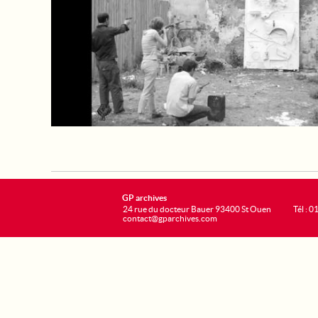
GP archives
24 rue du docteur Bauer 93400 St Ouen
Tél : 0
contact@gparchives.com