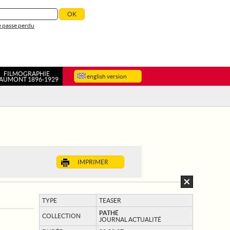
 passe perdu
FILMOGRAPHIE
english version
AUMONT 1896-1929
IMPRIMER
TYPE
TEASER
PATHÉ
COLLECTION
JOURNAL ACTUALITÉ