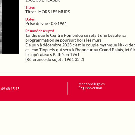
1961 33 2 TEASER
Titres
Titre :
HORS LES MURS
Dates
Prise de vue : 08/1961
Résumé descriptif
Tandis que le Centre Pompidou se refait une beauté, sa
programmation se poursuit hors les murs.
De juin à décembre 2025 c'est le couple mythique Nikki de 
et Jean Tinguely qui sera à l'honneur au Grand Palais, ici fi
les opérateurs Pathé en 1961.
(Référence du sujet : 1961 33 2)
Mentions légales
English version
1 49 48 15 15