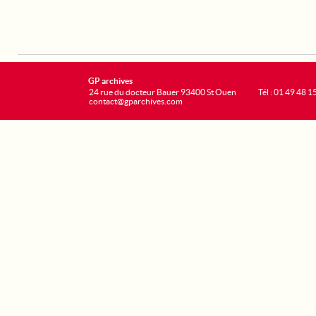
GP archives
24 rue du docteur Bauer 93400 St Ouen
Tél : 01 49 48 1
contact@gparchives.com