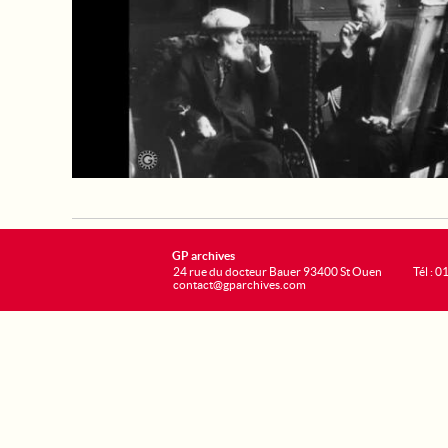
GP archives
24 rue du docteur Bauer 93400 St Ouen
Tél : 0
contact@gparchives.com