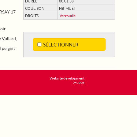
DURÉE
00:01:38
COUL. SON
NB MUET
RSAY 17
DROITS
Verrouillé
noir
e Vollard,
SÉLECTIONNER
l peignit
Website development
Skopus