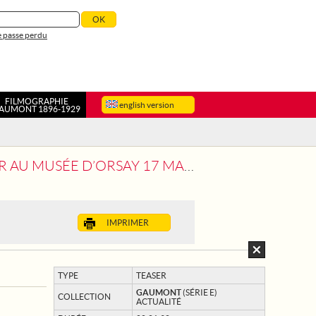
 passe perdu
FILMOGRAPHIE
english version
AUMONT 1896-1929
ÉE D’ORSAY 17 MARS-19 JUILLET
IMPRIMER
TYPE
TEASER
GAUMONT
(SÉRIE E)
COLLECTION
ACTUALITÉ