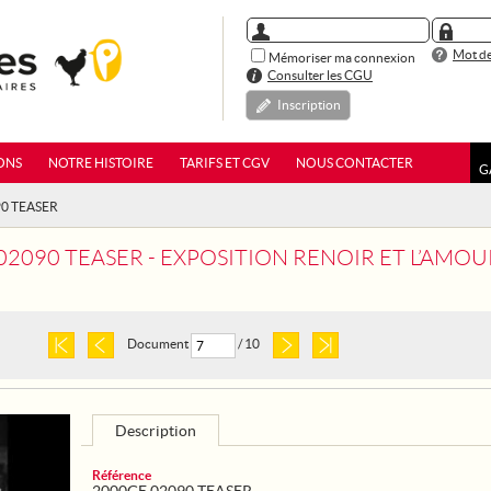
Mot de
Mémoriser ma connexion
Consulter les CGU
Inscription
ONS
NOTRE HISTOIRE
TARIFS ET CGV
NOUS CONTACTER
G
90 TEASER
090 TEASER - EXPOSITION RENOIR ET L’AMOUR AU MUS
Document
/ 10
Description
Référence