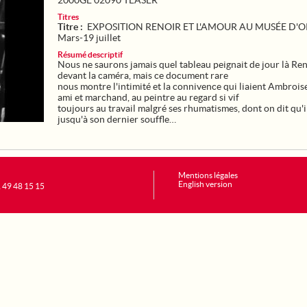
2000GE 02090 TEASER
Titres
Titre :
EXPOSITION RENOIR ET L'AMOUR AU MUSÉE D'O
Mars-19 juillet
Résumé descriptif
Nous ne saurons jamais quel tableau peignait de jour là Re
devant la caméra, mais ce document rare
nous montre l'intimité et la connivence qui liaient Ambrois
ami et marchand, au peintre au regard si vif
toujours au travail malgré ses rhumatismes, dont on dit qu'i
jusqu'à son dernier souffle…
Mentions légales
English version
1 49 48 15 15