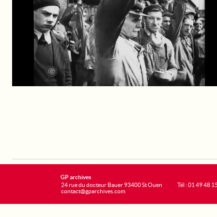
GP archives
24 rue du docteur Bauer 93400 St Ouen
Tél : 01 49 48 1
contact@gparchives.com