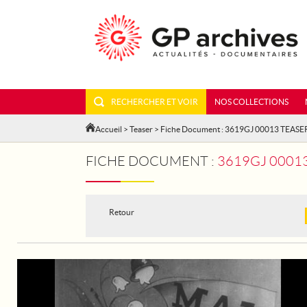
RECHERCHER ET VOIR
NOS COLLECTIONS
Accueil
>
Teaser
> Fiche Document : 3619GJ 00013 TEASE
FICHE DOCUMENT :
3619GJ 00013
Retour