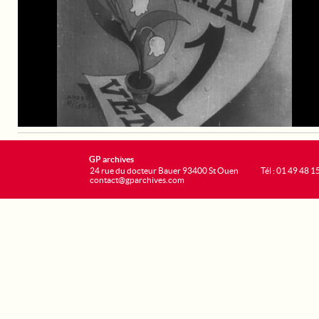
GP archives
24 rue du docteur Bauer 93400 St Ouen
Tél : 01 49 48 1
contact@gparchives.com