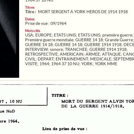
1964 37 10 NU
Titres
Titre :
MORT SERGENT A YORK HEROS DE 1914 1918
Dates
Prise de vue : 09/1964
Mots clés
USA
;
EUROPE
;
ETATS UNIS
;
ETATS UNIS
;
première guerre
;
Première guerre mondiale
;
GUERRE 14 18
;
Grande Guerre
;
GUERRE 14 18
;
GUERRE 14 18
;
GUERRE 1914 1918
;
DEC
INTERVIEW
;
sonore
;
TRANCHEE
;
GUERRE 1914 1918
;
RETROSPECTIVE
;
AMERICAIN
;
ARMEE
;
ATTAQUE
;
CAN
CIVIL
;
DEPART
;
ENTRAINEMENT
;
MEDICALE
;
SEPTEMB
VISITE
;
1964
;
1964 37 10 NU
;
YORK
;
YORK MME