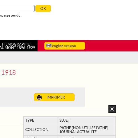
 passe perdu
FILMOGRAPHIE
english version
AUMONT 1896-1929
 1918
IMPRIMER
TYPE
SUJET
PATHÉ
(NON UTILISÉ PATHÉ)
COLLECTION
JOURNAL ACTUALITÉ