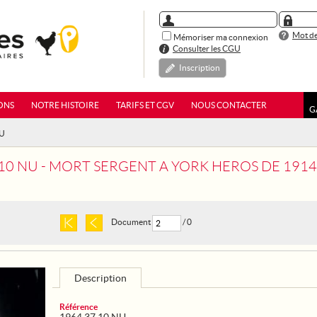
Mot de
Mémoriser ma connexion
Consulter les CGU
Inscription
ONS
NOTRE HISTOIRE
TARIFS ET CGV
NOUS CONTACTER
G
NU
 10 NU - MORT SERGENT A YORK HEROS DE 1914
Document
/ 0
Description
Référence