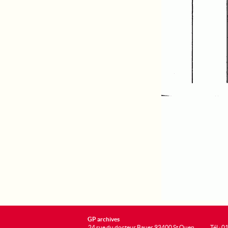
GP archives
24 rue du docteur Bauer 93400 St Ouen
Tél : 0