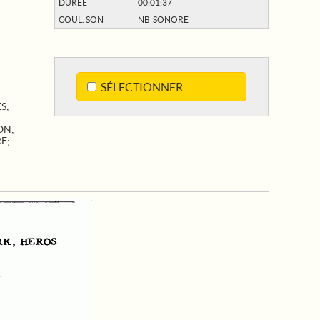
DURÉE
00:01:37
COUL. SON
NB SONORE
SÉLECTIONNER
ES
;
ON
;
RE
;