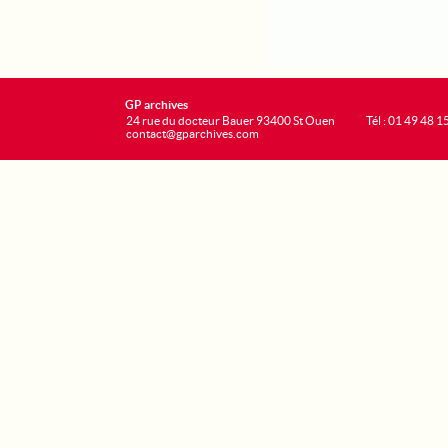
GP archives
24 rue du docteur Bauer 93400 St Ouen
Tél : 01 49 48 1
contact@gparchives.com